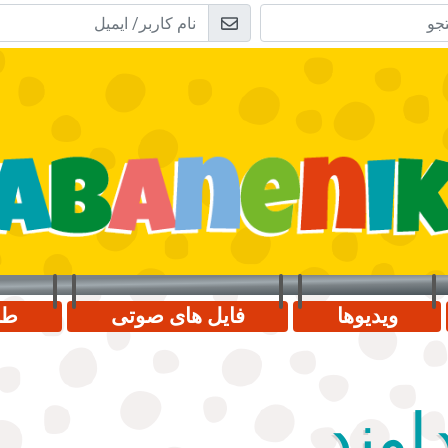
ویدیوها
فایل های صوتی
طب
وند