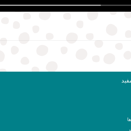
فید
ا