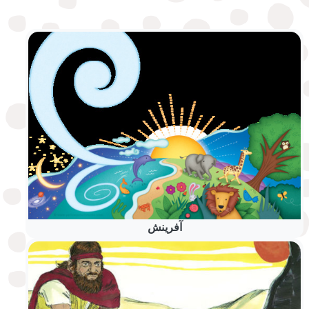
آفرینش