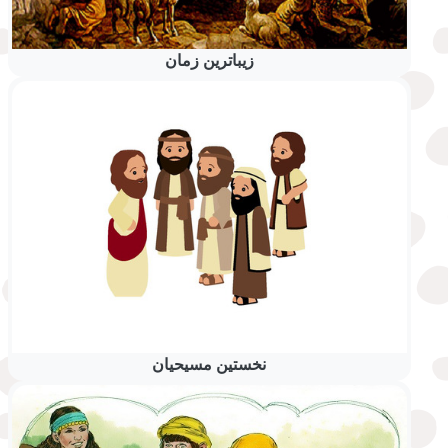
زیباترین زمان
نخستین مسیحیان