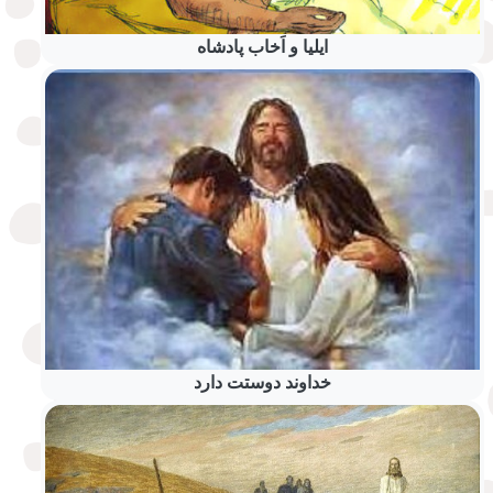
ایلیا و اَخاب پادشاه
خداوند دوستت دارد