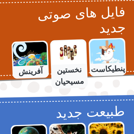
فایل های صوتی
جدید
پنطیکاست
نخستین
آفرینش
مسیحیان
طبیعت جدید