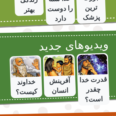
ترین
بهتر
پزشک
دارد
ویدیوهای جدید
قدرت خدا
آفرینش
خداوند
چقدر
انسان
کیست؟
است؟