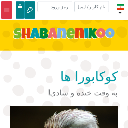
خانه
ماجراهای کتاب مقدس
ویدیوها
فایل های صوتی
طبیعت
کوکابورا ها
ماجراها
به وقت خنده و شادی!
فعالیت ها